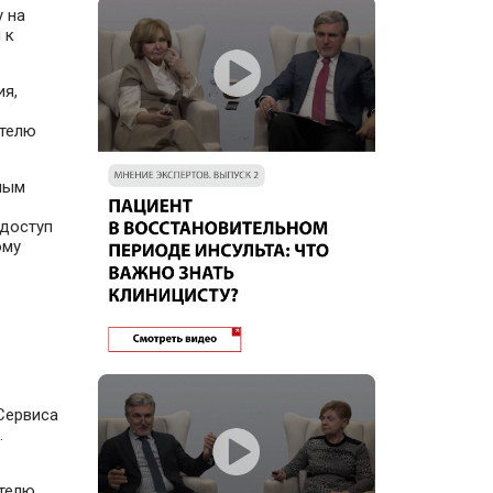
 на
 к
ия,
ателю
ным
 доступ
ому
Сервиса
.
телю.