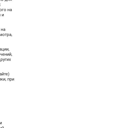
х
ого на
 и
 на
мотра,
ации,
чений,
других
айте)
ки, при
и