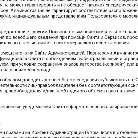
я не может гарантировать и не обещает никаких специфически
исов. Администрация не гарантирует соответствие расположенн
телями, индивидуальным представлениям Пользователя о морали
, предоставляет другим Пользователям неисключительное право
ия до всеобщего сведения при помощи Сайта и Сервисов, прос
чительно с целью личного некоммерческого использования.
размещенного на Сайте Администрацией, Партнерами Администр
 функционала Сайта с соблюдением любых разрешений и ограни
ем, при условии сохранения знаков авторства (копирайт) или 
тора в неизменном виде.
ым образом доводить до всеобщего сведения (публиковать на С
деятельности лиц-правообладателей без соответствующей ссыл
я правообладателя и/или необходимого объема прав на такие
мационные уведомления Сайта в формате персонализированной
а
ми правами на Контент Администрации (в том числе в отношени