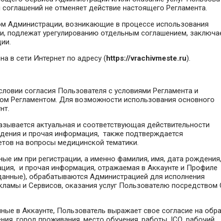
 соглашений не отменяет действие настоящего Регламента.
ом Администрации, возникающие в процессе использования
и, подлежат урегулированию отдельным соглашением, заключ
ии.
а в сети Интернет по адресу (
https://vrachivmeste.ru
).
словии согласия Пользователя с условиями Регламента и
ном Регламентом. Для возможности использования основного
нт.
казывается актуальная и соответствующая действительности
ождения и прочая информация, также подтверждается
етов на вопросы медицинской тематики.
ые им при регистрации, а именно фамилия, имя, дата рождения
ация, и прочая информация, отражаемая в Аккаунте и Профиле
 данные), обрабатываются Администрацией для исполнения
кламы и Сервисов, оказания услуг Пользователю посредством 
нные в Аккаунте, Пользователь выражает свое согласие на обр
ия, город проживания, место обучения, работы, ICQ, рабочий,