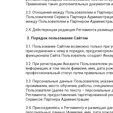
Применение таких дополнительных документов и
2.3. Отношения между Пользователем и Партнер
Пользователем Сервиса Партнера Администраци
между Пользователем и Партнером Администрац
2.4. Действующая редакция Регламента размещен
3. Порядок пользования Сайтом
3.1. Пользование Сайтом возможно только при у
присоединения к нему в порядке, предусмотрен
функционала Сайта Пользователь создает Аккау
3.2. При регистрации Аккаунта Пользователем у
информация, в том числе фамилия, имя, дата р
профессиональный статус путем правильных отв
3.3. Персональные данные Пользователя, указанн
проживания, место обучения, работы, специализ
Пользователя (далее по тексту – персональные
Регламента, предоставления таргетированной ре
Сервисов Партнера Администрации.
3.4. Присоединяясь к Регламенту и размещая да
персональных данных (фамилия, имя, дата рожден