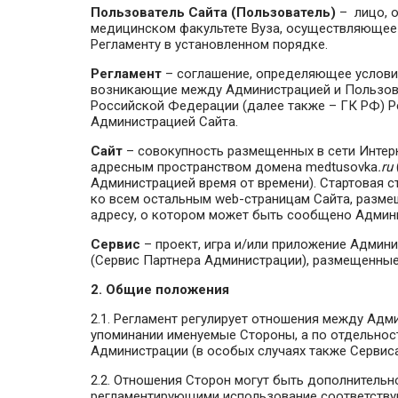
Пользователь Сайта (Пользователь)
– лицо, 
медицинском факультете Вуза, осуществляющее 
Регламенту в установленном порядке.
Регламент
– соглашение, определяющее услови
возникающие между Администрацией и Пользоват
Российской Федерации (далее также – ГК РФ) Р
Администрацией Сайта.
Сайт
– совокупность размещенных в сети Интер
адресным пространством домена medtusovka
.ru
Администрацией время от времени). Стартовая 
ко всем остальным web-страницам Сайта, разме
адресу, о котором может быть сообщено Админи
Сервис
– проект, игра и/или приложение Админ
(Сервис Партнера Администрации), размещенные 
2. Общие положения
2.1. Регламент регулирует отношения между Адм
упоминании именуемые Стороны, а по отдельнос
Администрации (в особых случаях также Сервиса
2.2. Отношения Сторон могут быть дополнитель
регламентирующими использование соответству