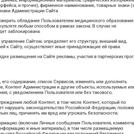
з данных, информационных материалов, графических изображен
фейса, и прочее), фирменное наименование, товарные знаки (
знаки Администрации Сайта.
проверить обладание Пользователем медицинского образования
ультете любым способом в рамках закона. В случае не
дет заблокирована.
управление Сайтом, определяет его структуру, внешний вид,
ей к Сайту, осуществляет иные принадлежащие ей права.
ядке размещения на Сайте рекламы, участия в партнерских про
, его содержание, список Сервисов, изменять или дополнять
е, Контент Администрации и другие объекты, используемые ил
ия, с уведомлением Пользователя или без такового;
дупреждения любой Контент, в том числе Контент, который по
ет нарушать законодательство Российской Федерации, положе
тьих лиц, причинять им вред или угрожать безопасности;
формацию (включая Личные сообщения Пользователя, коммента
информацию и иные материалы), в том числе размещаемую
ельства Российской Федерации или положений Регламента;