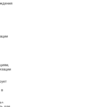
ождения
зации
циям,
изации
рует
 в
ь».
ть для