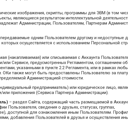
ические изображения, скрипты, программы для ЭВМ (в том чис
объекты, являющиеся результатом интеллектуальной деятельност
инадлежат Администрации, Пользователям, Партнерам Админис
 передаваемые одним Пользователем другому и недоступные 
е которых осуществляется с использованием Персональной ст
мая (накапливаемая) или списываемая с Аккаунта Пользовател
 и/или Сервисе, предусмотренных Регламентом, соглашением об
нтами, указанными в пункте 2.2 Регламента, или в рамках люб
. ОКи также могут быть предоставлены Пользователю за плату
определяемой Администрацией стоимости.
индивидуальный предприниматель) или юридическое лицо, явл
и/или приложения (Сервиса Партнера Администрации).
иль)
– раздел Сайта, содержащий часть размещаемой в Аккаун
и Пользователя, сведения о друзьях, статусах, группах,
ее), доступной для ознакомления иным Пользователям. Профи
ями, добавления Пользователей в друзья и осуществления ин