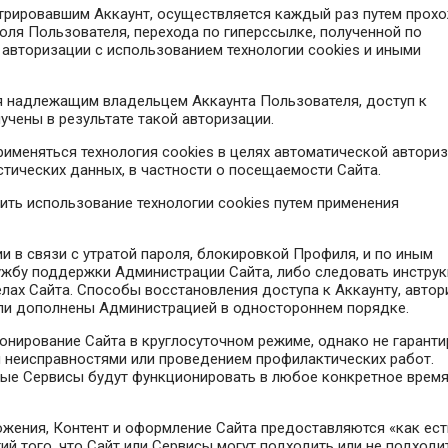
истрировавшим Аккаунт, осуществляется каждый раз путем прох
оля Пользователя, перехода по гиперссылке, полученной по
 авторизации с использованием технологии cookies и иными
тся надлежащим владельцем Аккаунта Пользователя, доступ к
чены в результате такой авторизации.
рименяться технология cookies в целях автоматической автори
стических данных, в частности о посещаемости Сайта.
тить использование технологии cookies путем применения
и в связи с утратой пароля, блокировкой Профиля, и по иным
лужбу поддержки Администрации Сайта, либо следовать инструк
ах Сайта. Способы восстановления доступа к Аккаунту, автор
или дополнены Администрацией в одностороннем порядке.
онирование Сайта в круглосуточном режиме, однако не гаранти
и неисправностями или проведением профилактических работ.
бые Сервисы будут функционировать в любое конкретное время
ложения, Контент и оформление Сайта предоставляются «как ест
ий того, что Сайт или Сервисы могут подходить или не подходи