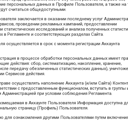
ие персональных данных в Профиле Пользователя, а также на т
дут считаться общедоступными.
зователя заключается в оказании последнему услуг Администра
рвисов, проведении рекламных кампаний, предоставлении
и статистических исследований и анализа полученных статист
х в Регламенте и соответствующих разделах Сайта.
ля осуществляется в срок с момента регистрации Аккаунта
нистрация в процессе обработки персональных данных имеет пр
ие действия: сбор, систематизацию, накопление, хранение,
числе передачу обезличенных статистических данных), уничтоже
ии Сервисов действия.
праве осуществлять наполнение Аккаунта (и/или Сайта) Контен
етствии с предоставленным функционалом, вступать в группы 
 Администрацией при условии соблюдения Регламента.
 размещаемая в Аккаунте Пользователя Информация доступна д
нальную страницу (Профиль) Пользователя.
ию для ознакомления другими Пользователями путем включени