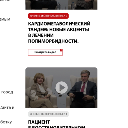
аемым
, город
Сайта и
аботку