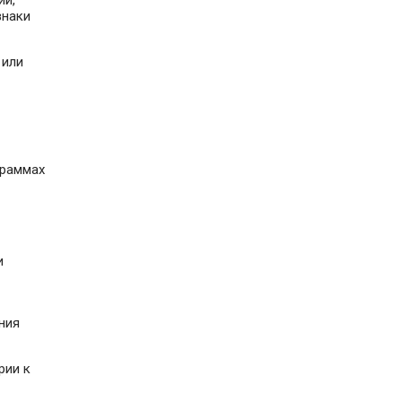
ий,
знаки
 или
граммах
и
ния
рии к