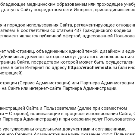
обладающее медицинским образованием или проходящее учебу
доступ к Сайту посредством сети Интернет, присоединившееся
я и порядок использования Сайта, регламентирующее отношен
елем. В соответствии со статьей 437 Гражданского кодекса
егламент является публичной офертой, адресованной Пользов
нет web-страниц, объединенных единой темой, дизайном и еди
(и/или иных доменов, которые могут для этого использоваться
страница Сайта, посредством которой может быть осуществлен
щена в сети Интернет по адресу
https://vrachivmeste.ru
(или ин
страцией).
истрации (Сервис Администрации) или Партнера Администрации
на Сайте или интернет-сайте Партнера Администрации.
инистрацией Сайта и Пользователем (далее при совместном
ти – Сторона), возникающие в процессе использования Сайта, 
 Партнера Администрации) и при оказании услуг Пользователю
но урегулированы отдельными документами и соглашениями,
ющего Сервиса Администрации и/или оказание услуг Пользова