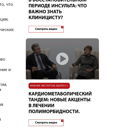
о, что
ции,
ических
аво
ние и
том,
и
ля
я