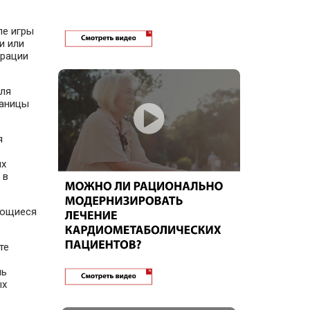
ле игры
и или
трации
для
раницы
я
ых
 в
яющиеся
те
ль
ых