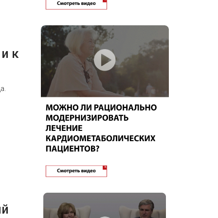
и к
а.
ый