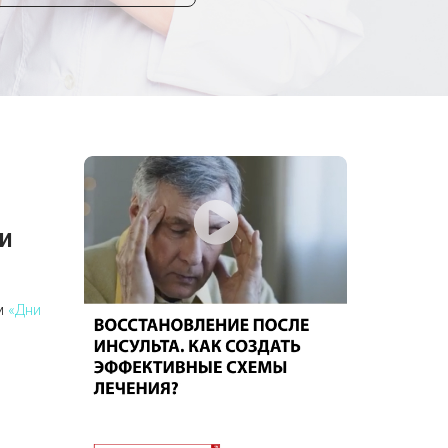
и
ем
«Дни