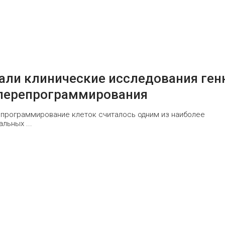
вали клинические исследования ген
 перепрограммирования
епрограммирование клеток считалось одним из наиболее
льных ...