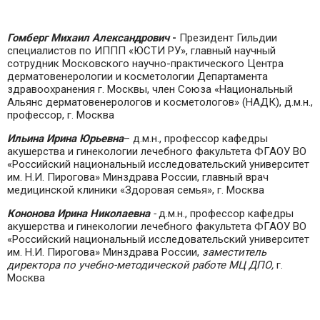
Гомберг Михаил Александрович
-
Президент Гильдии
специалистов по ИППП «ЮСТИ РУ», главный научный
сотрудник Московского научно-практического Центра
дерматовенерологии и косметологии Департамента
здравоохранения г. Москвы, член Союза «Национальный
Альянс дерматовенерологов и косметологов» (НАДК), д.м.н.,
профессор, г. Москва
Ильина Ирина Юрьевна
– д.м.н., профессор кафедры
акушерства и гинекологии лечебного факультета ФГАОУ ВО
«Российский национальный исследовательский университет
им. Н.И. Пирогова» Минздрава России, главный врач
медицинской клиники «Здоровая семья», г. Москва
Кононова Ирина Николаевна
-
д.м.н., профессор кафедры
акушерства и гинекологии лечебного факультета ФГАОУ ВО
«Российский национальный исследовательский университет
им. Н.И. Пирогова» Минздрава России,
заместитель
директора по учебно-методической работе МЦ ДПО,
г.
Москва