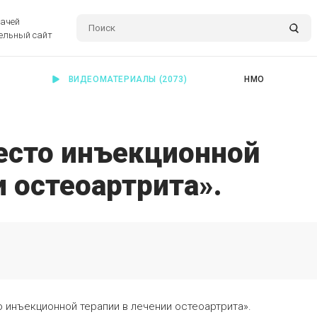
рачей
ельный сайт
ВИДЕОМАТЕРИАЛЫ
(2073)
НМО
есто инъекционной
и остеоартрита».
о инъекционной терапии в лечении остеоартрита».