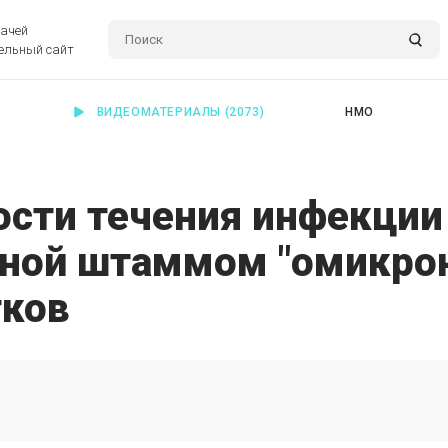
рачей
ельный сайт
ВИДЕОМАТЕРИАЛЫ
(2073)
НМО
ости течения инфекции
нной штаммом "омикрон
тков