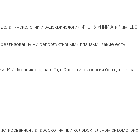
ндометриоза.
дела гинекологии и эндокринологии, ФГБНУ «НИИ АГиР им. Д.О.
ереализованными репродуктивными планами. Какие есть
. И.И. Мечникова, зав. Отд. Опер. гинекологии бол-цы Петра
ассистированная лапароскопия при колоректальном эндометриоз