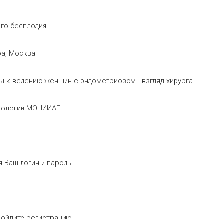
анного бесплодия
ра, Москва
ходы к ведению женщин с эндометриозом - взгляд хирург
некологии МОНИИАГ
 Ваш логин и пароль.
ройдите регистрацию.