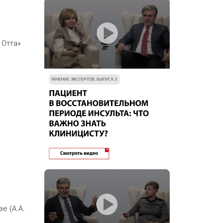
 Отта»
е (А.А.