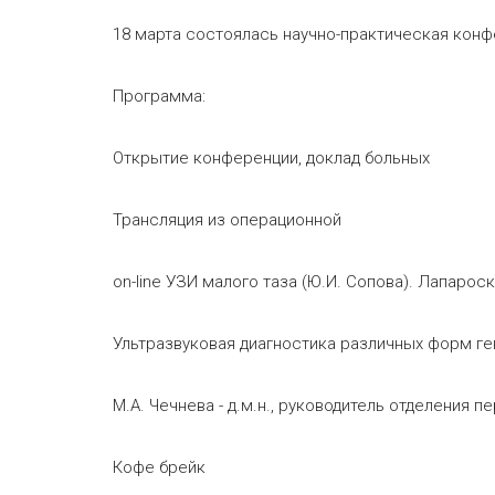
18 марта состоялась научно-практическая конф
Программа:
Открытие конференции, доклад больных
Трансляция из операционной
on-line УЗИ малого таза (Ю.И. Сопова). Лапаро
Ультразвуковая диагностика различных форм 
М.А. Чечнева - д.м.н., руководитель отделения
Кофе брейк