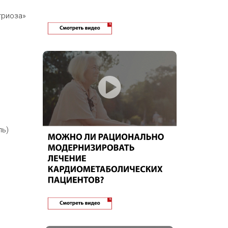
триоза»
ль)