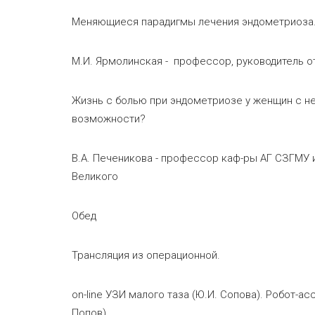
Меняющиеся парадигмы лечения э
М.И. Ярмолинская - профессор, руководитель от
Жизнь с болью при эндометриозе у женщин с н
возможности?
В.А. Печеникова - профессор каф-ры АГ СЗГМУ им
Великого
Обед
Трансляция из операционной.
on-line УЗИ малого таза (Ю.И. Сопова). Робот-
Попов)