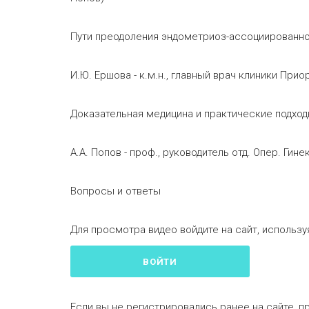
Пути преодоления эндометриоз-ассоцииров
И.Ю. Ершова - к.м.н., главный врач клиники Прио
Доказательная медицина и практические под
А.А. Попов - проф., руководитель отд. Опер. Ги
Вопросы и ответы
Для просмотра видео войдите на сайт, используя
ВОЙТИ
Если вы не регистрировались ранее на сайте, п