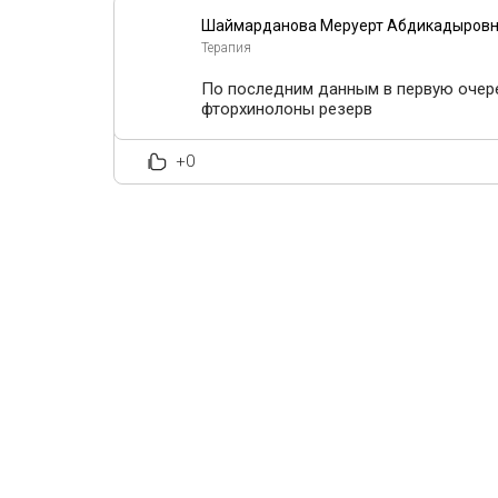
Шаймарданова Меруерт Абдикадыров
Терапия
По последним данным в первую очеред
фторхинолоны резерв
+0