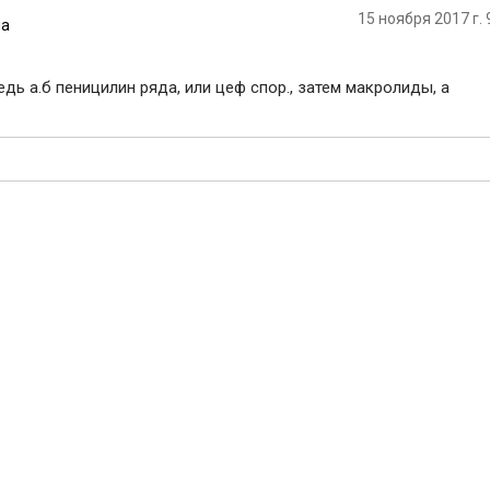
15 ноября 2017 г. 
на
ь а.б пеницилин ряда, или цеф спор., затем макролиды, а