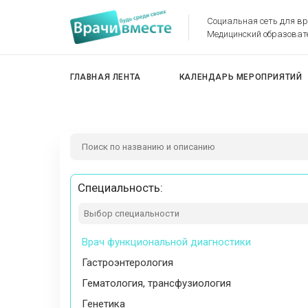
Социальная сеть для в
Медицинский образоват
Все специальности
ГЛАВНАЯ ЛЕНТА
КАЛЕНДАРЬ МЕРОПРИЯТИЙ
Акушерство
Акушерство и гинекология
Аллергология и иммунология
Анестезиология-реаниматология
Бактериология
Специальность:
Вирусология
Врач общей практики
Врач функциональной диагностики
Гастроэнтерология
Гематология, трансфузиология
Генетика