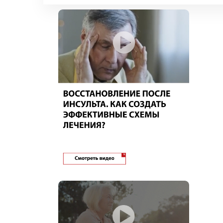
Медсестра
Мероприятия
Наркология
Неврология
Неонатология
Нефрология
Онкология
Организатор здравоохранения
Остеопатия
Оториноларингология
Офтальмология
Патологоанатомия
Педиатрия
Провизор
Психиатрия