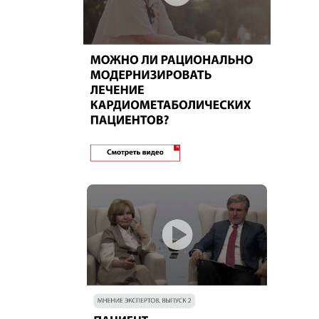
Психотерапия
Пульмонология, фтизиатрия
Реабилитология
Ревматология
Сексология
Сомнология
Стоматология
Студент
Терапия
Травматология и ортопедия
Трансплантология
Урология
Фармация
Флебология