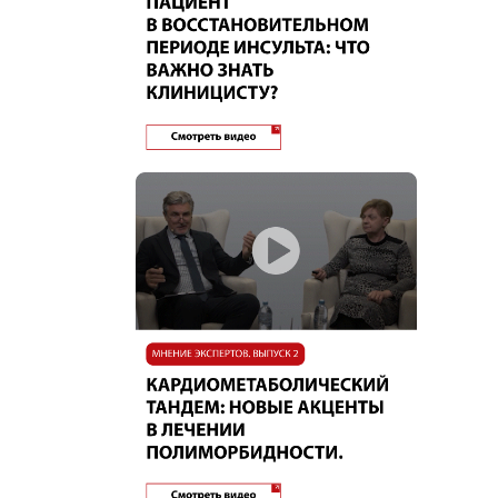
Фтизиатрия
Хирургия
Эндокринология
Эпидемиология