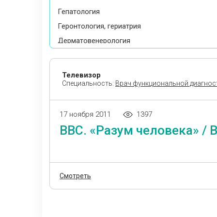
Гепатология
Геронтология, гериатрия
Дерматовенерология
Дерматокосметология
Детские инфекционные болезни
Телевизор
Специальность:
Врач функциональной диагнос
Диабетология
Диетология
Иммунология
17 ноября 2011
1397
BBC. «Разум человека» / 
Инфекционные болезни
Кардиология
Кардиохирургия
Клиническая фармакология
Смотреть
Колопроктология
Косметология
Лечебная физкультура и спортивная медицина