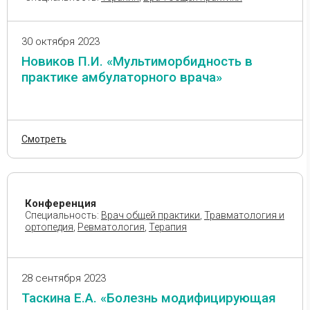
спортивная медицина
Медсестра
30 октября 2023
Мероприятия
Новиков П.И. «Мультиморбидность в
Наркология
практике амбулаторного врача»
Неврология
Неонатология
Нефрология
Смотреть
Онкология
Организатор
здравоохранения
Конференция
Остеопатия
Специальность:
Врач общей практики
,
Травматология и
ортопедия
,
Ревматология
,
Терапия
Оториноларингология
Офтальмология
Патологоанатомия
28 сентября 2023
Педиатрия
Таскина Е.А. «Болезнь модифицирующая