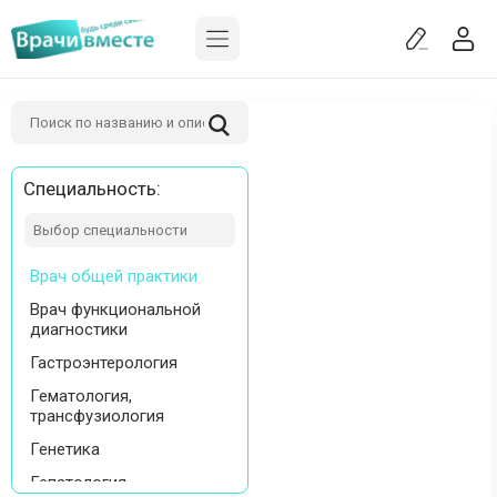
Акушерство
Акушерство и
гинекология
Аллергология и
иммунология
Анестезиология-
реаниматология
Специальность:
Бактериология
Вирусология
Врач общей практики
Врач функциональной
диагностики
Гастроэнтерология
Гематология,
трансфузиология
Генетика
Гепатология