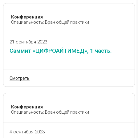
Фармация
Флебология
Конференция
Фтизиатрия
Специальность:
Врач общей практики
Хирургия
Эндокринология
21 сентября 2023
Эпидемиология
Саммит «ЦИФРОАЙТИМЕД», 1 часть.
Смотреть
Конференция
Специальность:
Врач общей практики
4 сентября 2023