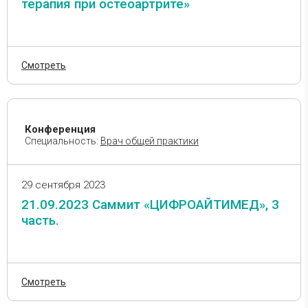
Провизор
терапия при остеоартрите»
Психиатрия
Психотерапия
Пульмонология,
Смотреть
фтизиатрия
Реабилитология
Ревматология
Конференция
Сексология
Специальность:
Врач общей практики
Сомнология
Стоматология
29 сентября 2023
Студент
21.09.2023 Саммит «ЦИФРОАЙТИМЕД», 3
часть.
Терапия
Травматология и
ортопедия
Трансплантология
Смотреть
Урология