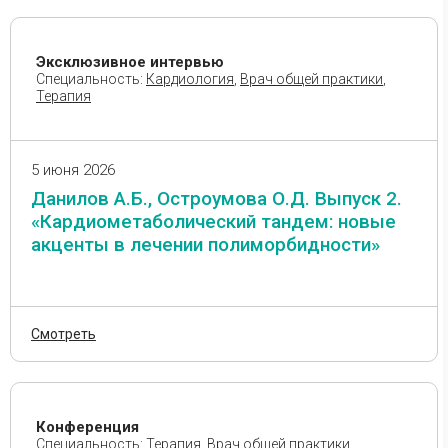
Геронтология, гериатрия
Дерматовенерология
Эксклюзивное интервью
Дерматокосметология
Специальность:
Кардиология
,
Врач общей практики
,
Терапия
Детские инфекционные
болезни
Диабетология
5 июня 2026
Диетология
‭Данилов А.Б., Остроумова О.Д. Выпуск 2.
Иммунология
«Кардиометаболический тандем: новые
акценты в лечении полиморбидности‭»
Инфекционные болезни
Кардиология
Кардиохирургия
Клиническая
Смотреть
фармакология
Колопроктология
Косметология
Конференция
Лечебная физкультура и
Специальность:
Терапия
,
Врач общей практики