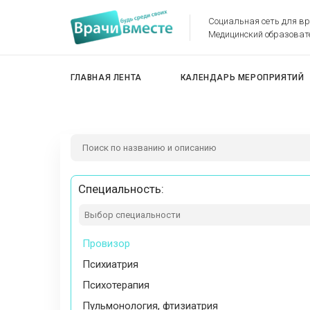
Наркология
Социальная сеть для в
Медицинский образоват
Неврология
Неонатология
Нефрология
ГЛАВНАЯ ЛЕНТА
КАЛЕНДАРЬ МЕРОПРИЯТИЙ
Онкология
Организатор здравоохранения
Остеопатия
Оториноларингология
Офтальмология
Специальность:
Патологоанатомия
Педиатрия
Провизор
Психиатрия
Психотерапия
Пульмонология, фтизиатрия