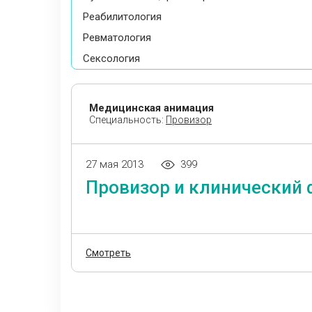
Реабилитология
Ревматология
Сексология
Сомнология
Стоматология
Медицинская анимация
Специальность:
Провизор
Студент
Терапия
Травматология и ортопедия
27 мая 2013
399
Провизор и клинический
Трансплантология
Урология
Фармация
Флебология
Смотреть
Фтизиатрия
Хирургия
Эндокринология