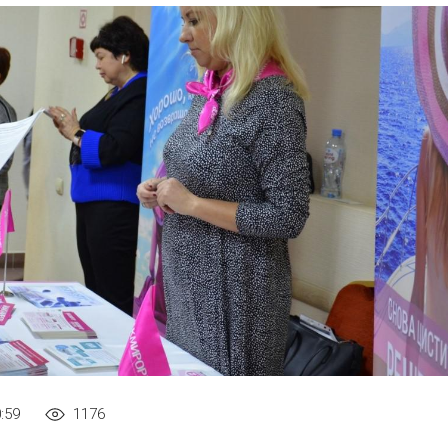
:59
1176